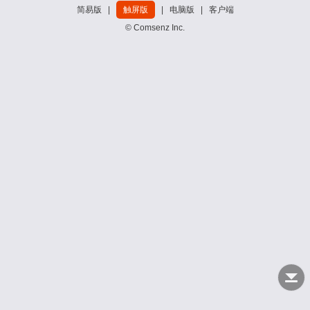
简易版
|
触屏版
|
电脑版
|
客户端
© Comsenz Inc.