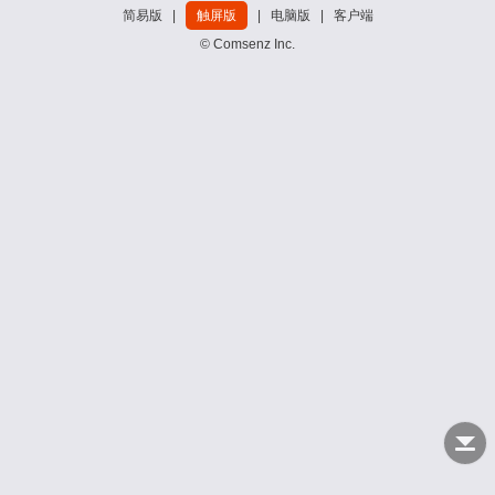
简易版
|
触屏版
|
电脑版
|
客户端
© Comsenz Inc.