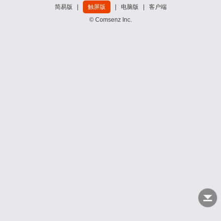
简易版
|
触屏版
|
电脑版
|
客户端
© Comsenz Inc.