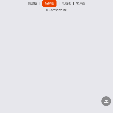
简易版
|
触屏版
|
电脑版
|
客户端
© Comsenz Inc.