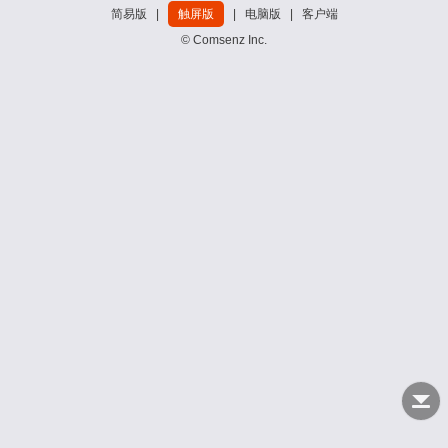
简易版
|
触屏版
|
电脑版
|
客户端
© Comsenz Inc.