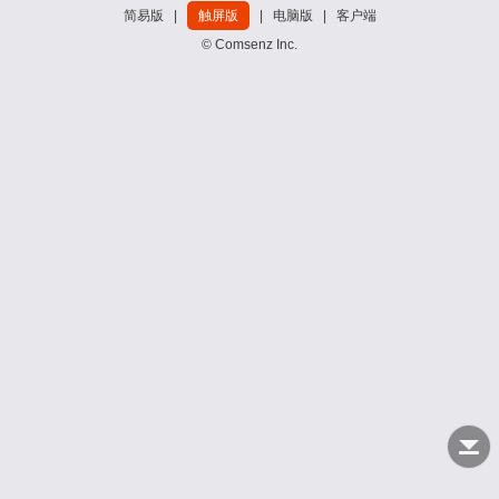
简易版
|
触屏版
|
电脑版
|
客户端
© Comsenz Inc.