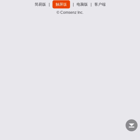
简易版
|
触屏版
|
电脑版
|
客户端
© Comsenz Inc.