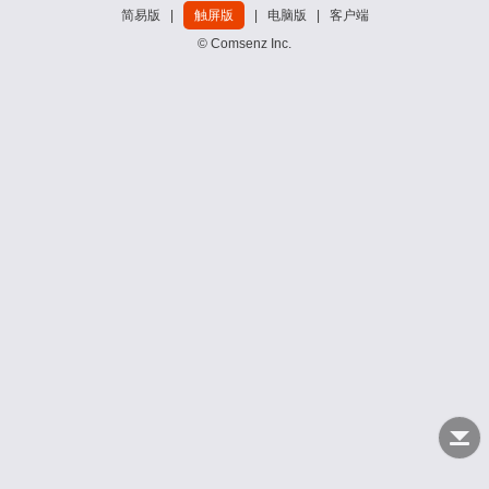
简易版
|
触屏版
|
电脑版
|
客户端
© Comsenz Inc.