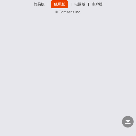
简易版
|
触屏版
|
电脑版
|
客户端
© Comsenz Inc.